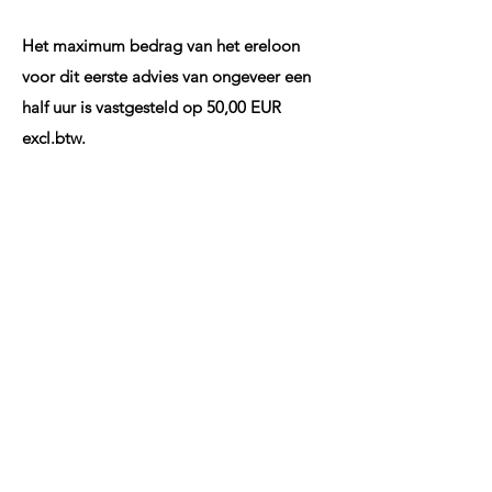
Het maximum bedrag van het ereloon
voor dit eerste advies van ongeveer een
half uur is vastgesteld op 50,00 EUR
excl.btw.
Goede raad hoeft dus echt niet duur te
zijn.
Neem Contact
Advocaten Geukens
adv.geukens@advocatengeukens.be
012 231 847